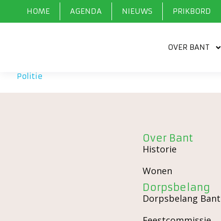
HOME
AGENDA
NIEUWS
PRIKBORD
OVER BANT
Politie
»
Voorzieningen
»
Veiligheid
»
Politie
Over Bant
Historie
Wonen
Dorpsbelang
Dorpsbelang Bant
Feestcommissie