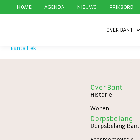
HOME
AGENDA
NIEUWS
PRIKBORD
OVER BANT
Bantsiliek
»
Voorzieningen
»
Geloof en bezinning
»
Ba
Over Bant
Historie
Wonen
Dorpsbelang
Dorpsbelang Bant
Feestcommissie