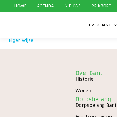
HOME
AGENDA
NIEUWS
PRIKBORD
OVER BANT
Eigen Wijze
»
Recreatie
»
Eigen Wijze
Over Bant
Historie
Wonen
Dorpsbelang
Dorpsbelang Bant
Feestcommissie